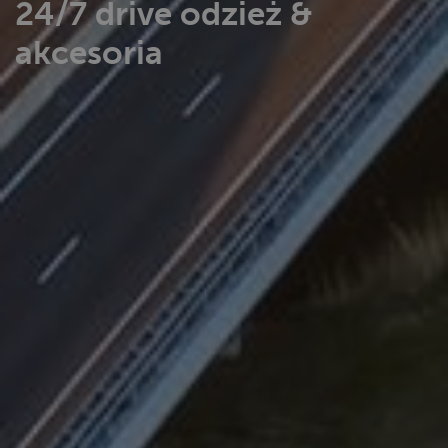
24/7 drive odzież &
akcesoria